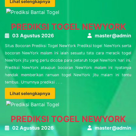
Lihat selengkapnya
PREDIKSI TOGEL NEWYORK
03 Agustus 2026
master@admin
Situs Bocoran Prediksi Togel NewYork Prediksi togel NewYork serta
bocoran NewYork malam ini ialah sesuatu tata cara meracik togel
NewYork jitu yang perlu dicoba para petaruh togel NewYork hari ini.
Prediksi NewYork ataupun bocoran NewYork malam ini nyatanya
hendak memberikan ramuan togel NewYork jitu malam ini tentu
tembus. Umumnya prediksi . . .
Lihat selengkapnya
PREDIKSI TOGEL NEWYORK
02 Agustus 2026
master@admin