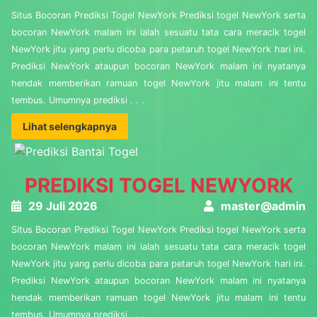
Situs Bocoran Prediksi Togel NewYork Prediksi togel NewYork serta
bocoran NewYork malam ini ialah sesuatu tata cara meracik togel
NewYork jitu yang perlu dicoba para petaruh togel NewYork hari ini.
Prediksi NewYork ataupun bocoran NewYork malam ini nyatanya
hendak memberikan ramuan togel NewYork jitu malam ini tentu
tembus. Umumnya prediksi . . .
Lihat selengkapnya
PREDIKSI TOGEL NEWYORK
29 Juli 2026
master@admin
Situs Bocoran Prediksi Togel NewYork Prediksi togel NewYork serta
bocoran NewYork malam ini ialah sesuatu tata cara meracik togel
NewYork jitu yang perlu dicoba para petaruh togel NewYork hari ini.
Prediksi NewYork ataupun bocoran NewYork malam ini nyatanya
hendak memberikan ramuan togel NewYork jitu malam ini tentu
tembus. Umumnya prediksi . . .