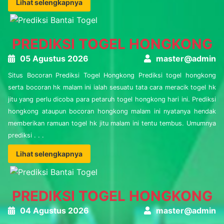
Lihat selengkapnya
PREDIKSI TOGEL HONGKONG
05 Agustus 2026
master@admin
Situs Bocoran Prediksi Togel Hongkong Prediksi togel hongkong
serta bocoran hk malam ini ialah sesuatu tata cara meracik togel hk
jitu yang perlu dicoba para petaruh togel hongkong hari ini. Prediksi
hongkong ataupun bocoran hongkong malam ini nyatanya hendak
memberikan ramuan togel hk jitu malam ini tentu tembus. Umumnya
prediksi . . .
Lihat selengkapnya
PREDIKSI TOGEL HONGKONG
04 Agustus 2026
master@admin