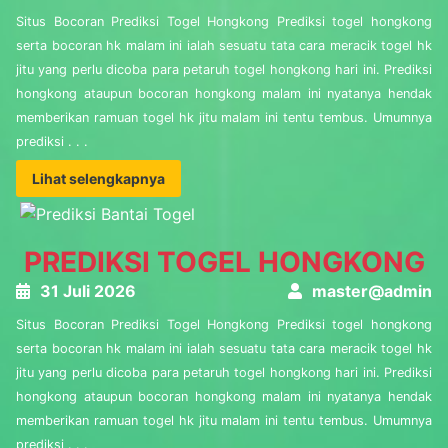
Situs Bocoran Prediksi Togel Hongkong Prediksi togel hongkong
serta bocoran hk malam ini ialah sesuatu tata cara meracik togel hk
jitu yang perlu dicoba para petaruh togel hongkong hari ini. Prediksi
hongkong ataupun bocoran hongkong malam ini nyatanya hendak
memberikan ramuan togel hk jitu malam ini tentu tembus. Umumnya
prediksi . . .
Lihat selengkapnya
PREDIKSI TOGEL HONGKONG
31 Juli 2026
master@admin
Situs Bocoran Prediksi Togel Hongkong Prediksi togel hongkong
serta bocoran hk malam ini ialah sesuatu tata cara meracik togel hk
jitu yang perlu dicoba para petaruh togel hongkong hari ini. Prediksi
hongkong ataupun bocoran hongkong malam ini nyatanya hendak
memberikan ramuan togel hk jitu malam ini tentu tembus. Umumnya
prediksi . . .