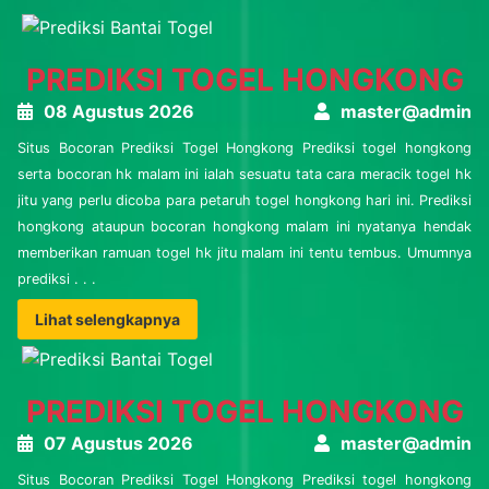
PREDIKSI TOGEL HONGKONG
08 Agustus 2026
master@admin
Situs Bocoran Prediksi Togel Hongkong Prediksi togel hongkong
serta bocoran hk malam ini ialah sesuatu tata cara meracik togel hk
jitu yang perlu dicoba para petaruh togel hongkong hari ini. Prediksi
hongkong ataupun bocoran hongkong malam ini nyatanya hendak
memberikan ramuan togel hk jitu malam ini tentu tembus. Umumnya
prediksi . . .
Lihat selengkapnya
PREDIKSI TOGEL HONGKONG
07 Agustus 2026
master@admin
Situs Bocoran Prediksi Togel Hongkong Prediksi togel hongkong